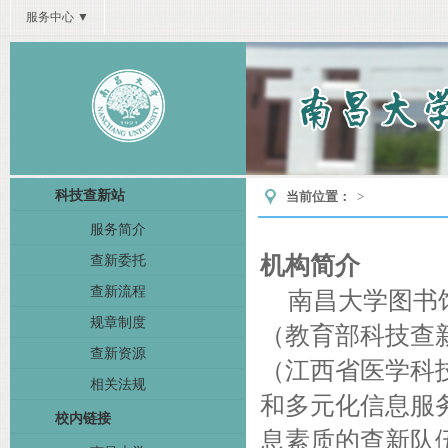
服务中心 ▼
科技查新站
当前位置：
>
服务简介
机构简介
查新委托
查新流程
南昌大学图书
规章制度
（教育部科技查
查新资源
（江西省医学科
相关法规
和多元化信息服
校内链接
息素质的查新队