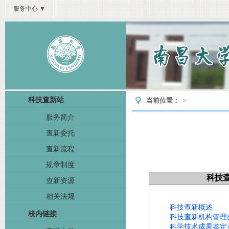
服务中心 ▼
科技查新站
当前位置：
>
服务简介
查新委托
查新流程
规章制度
查新资源
相关法规
校内链接